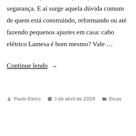
segurança. E aí surge aquela dúvida comum
de quem está construindo, reformando ou até
fazendo pequenos ajustes em casa: cabo
elétrico Lamesa é bom mesmo? Vale …
“Cabo
Continue lendo
elétrico
e
Publicado
Publicado
Paulo Eletro
1 de abril de 2026
Dicas
fio
por
em
Lamesa
é