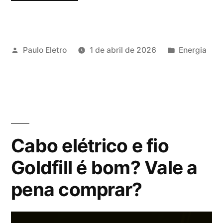
e
fio
Publicado
Publicado
Paulo Eletro
1 de abril de 2026
Energia
elétrico
por
em
Iberica
é
bom?
Vale
Cabo elétrico e fio
a
Goldfill é bom? Vale a
pena
pena comprar?
comprar?”