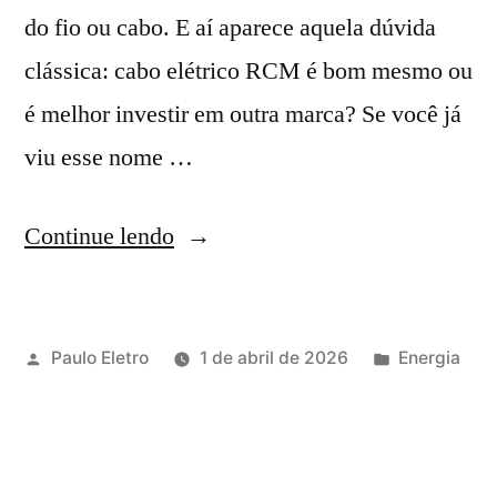
do fio ou cabo. E aí aparece aquela dúvida
clássica: cabo elétrico RCM é bom mesmo ou
é melhor investir em outra marca? Se você já
viu esse nome …
“Cabo
Continue lendo
elétrico
e
Publicado
Publicado
Paulo Eletro
1 de abril de 2026
Energia
fio
por
em
RCM
é
bom?