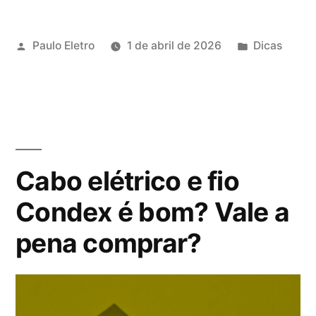
fio
Publicado
Publicado
Paulo Eletro
1 de abril de 2026
Dicas
elétrico
por
em
Condumig
é
bom?
Vale
Cabo elétrico e fio
a
Condex é bom? Vale a
pena
pena comprar?
comprar?”