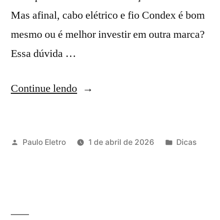
Mas afinal, cabo elétrico e fio Condex é bom
mesmo ou é melhor investir em outra marca?
Essa dúvida …
“Cabo
Continue lendo
elétrico
e
Publicado
Publicado
Paulo Eletro
1 de abril de 2026
Dicas
fio
por
em
Condex
é
bom?