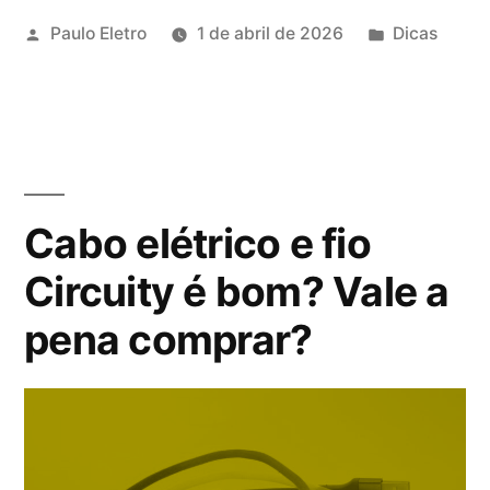
Publicado
Publicado
Paulo Eletro
1 de abril de 2026
Dicas
elétrico
por
em
Megatron
é
bom?
Vale
Cabo elétrico e fio
a
Circuity é bom? Vale a
pena
pena comprar?
comprar?”