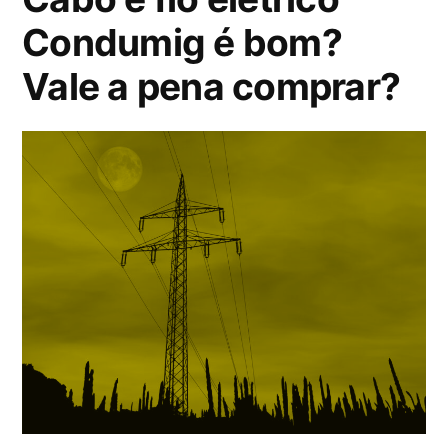
a
Condumig é bom?
pena
Vale a pena comprar?
comprar?”