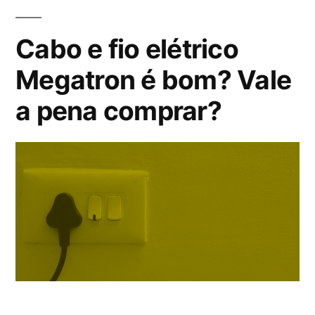
bom?
Vale
Cabo e fio elétrico
a
Megatron é bom? Vale
pena
a pena comprar?
comprar?”