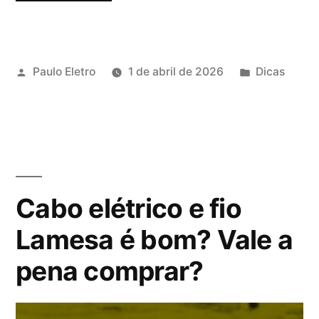
e
fio
Publicado
Publicado
Paulo Eletro
1 de abril de 2026
Dicas
elétrico
por
em
Fillvalle
é
bom?
Vale
Cabo elétrico e fio
a
Lamesa é bom? Vale a
pena
pena comprar?
comprar?”