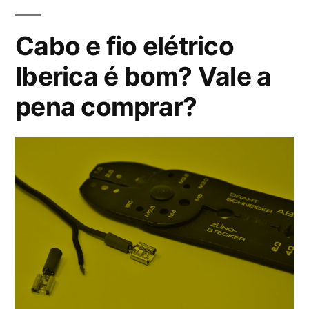
Vale
Cabo e fio elétrico
a
Iberica é bom? Vale a
pena
pena comprar?
comprar?”