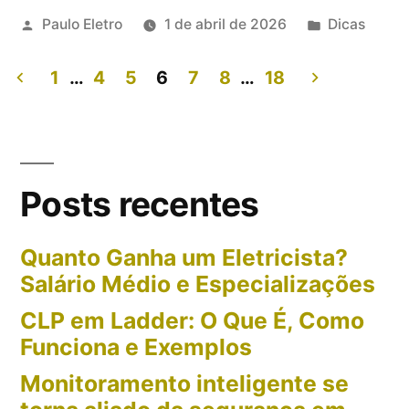
Publicado
Publicado
Paulo Eletro
1 de abril de 2026
Dicas
Que
por
em
É,
1
…
4
5
6
7
8
…
18
Para
Paginação
Que
de
Serve
posts
Posts recentes
e
Quando
Quanto Ganha um Eletricista?
Usar”
Salário Médio e Especializações
CLP em Ladder: O Que É, Como
Funciona e Exemplos
Monitoramento inteligente se