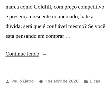
marca como Goldfill, com preço competitivo
e presença crescente no mercado, bate a
dúvida: será que é confiável mesmo? Se você
está pensando em comprar …
“Cabo
Continue lendo
elétrico
e
Publicado
Publicado
Paulo Eletro
1 de abril de 2026
Dicas
fio
por
em
Goldfill
é