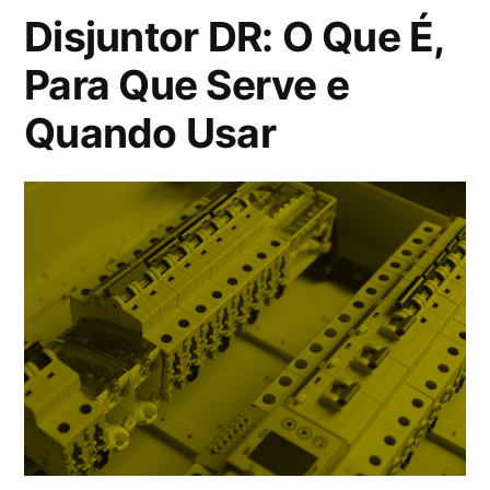
Vale
Disjuntor DR: O Que É,
a
Para Que Serve e
pena
Quando Usar
comprar?”