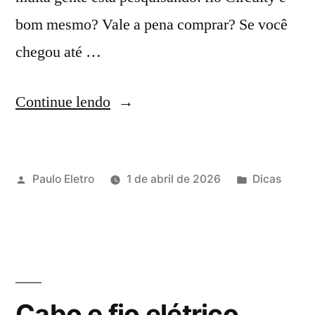
bom mesmo? Vale a pena comprar? Se você
chegou até …
“Cabo
Continue lendo
elétrico
e
Publicado
Publicado
Paulo Eletro
1 de abril de 2026
Dicas
fio
por
em
Circuity
é
bom?
Vale
Cabo e fio elétrico