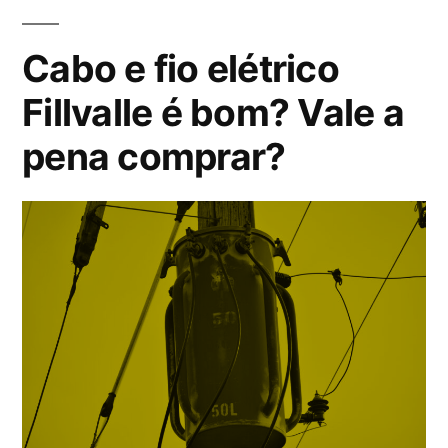
bom?
Vale
Cabo e fio elétrico
a
Fillvalle é bom? Vale a
pena
pena comprar?
comprar?”