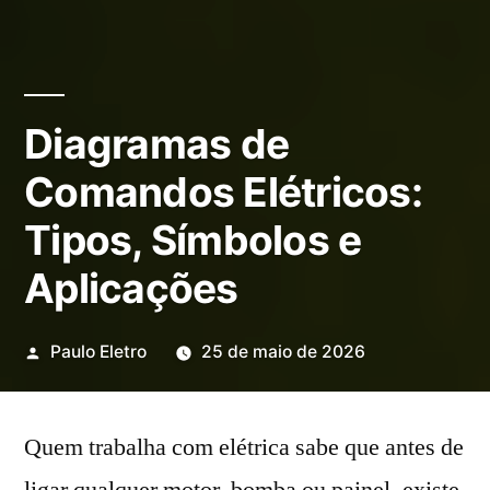
Diagramas de
Comandos Elétricos:
Tipos, Símbolos e
Aplicações
Publicado
Paulo Eletro
25 de maio de 2026
por
Quem trabalha com elétrica sabe que antes de