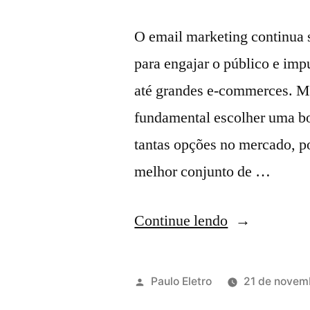
O email marketing continua 
para engajar o público e im
até grandes e-commerces. Ma
fundamental escolher uma b
tantas opções no mercado, po
melhor conjunto de …
“4
Continue lendo
Melhores
Plataformas
Publicado
Paulo Eletro
21 de novem
de
por