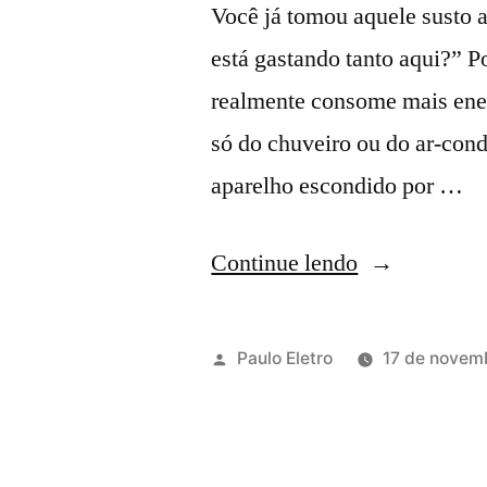
Você já tomou aquele susto a
está gastando tanto aqui?” P
realmente consome mais ener
só do chuveiro ou do ar-co
aparelho escondido por …
“O
Continue lendo
que
gasta
Publicado
Paulo Eletro
17 de novem
mais
por
energia
em