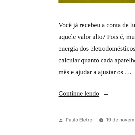
Você já recebeu a conta de l
aquele valor alto? Pois é, 
energia dos eletrodomésticos
calcular quanto cada aparelh
mês e ajudar a ajustar os …
“Como
Continue lendo
calcular
o
Publicado
Paulo Eletro
19 de novem
consumo
por