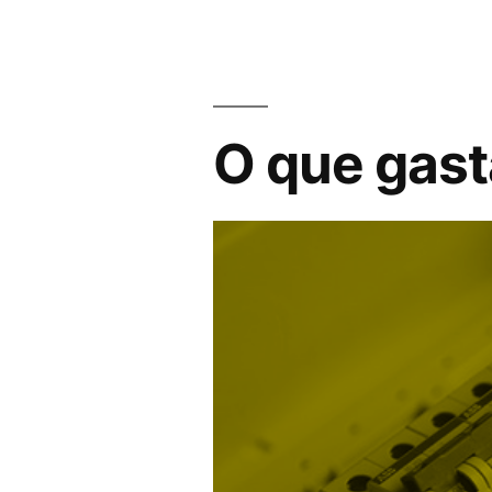
de
energia
de
O que gast
um
eletrodomést