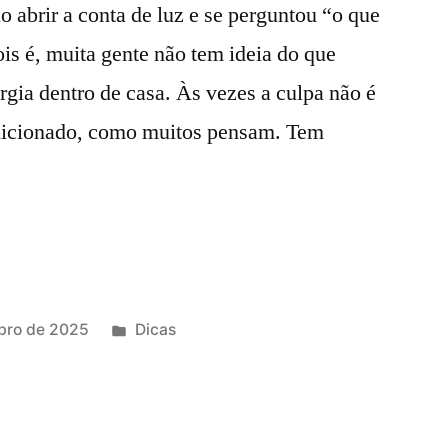
o abrir a conta de luz e se perguntou “o que
ois é, muita gente não tem ideia do que
gia dentro de casa. Às vezes a culpa não é
ndicionado, como muitos pensam. Tem
Publicado
bro de 2025
Dicas
em