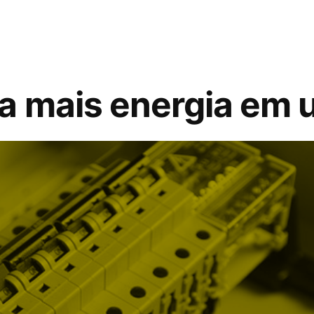
a mais energia em
ico?”