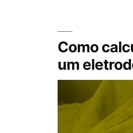
Email
Marketing”
Como calcu
um eletro