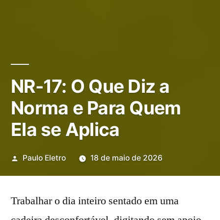
NR-17: O Que Diz a
Norma e Para Quem
Ela se Aplica
Publicado
Paulo Eletro
18 de maio de 2026
por
Trabalhar o dia inteiro sentado em uma