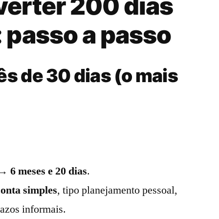
erter 200 dias
 passo a passo
s de 30 dias (o mais
 →
6 meses e 20 dias
.
conta simples
, tipo planejamento pessoal,
azos informais.