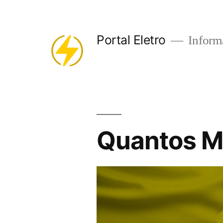
Pular
para
Portal Eletro
Informa
o
conteúdo
Quantos M