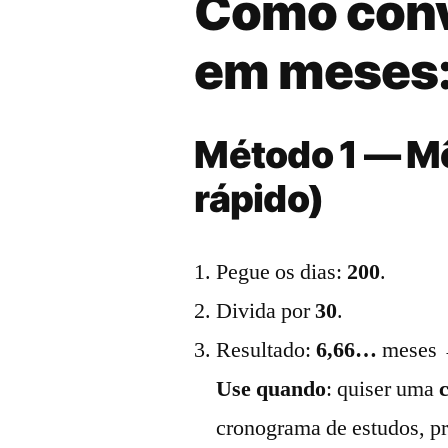
Como conv
em meses:
Método 1 — Mê
rápido)
Pegue os dias:
200
.
Divida por
30
.
Resultado:
6,66…
meses
Use quando
: quiser uma
cronograma de estudos, pr