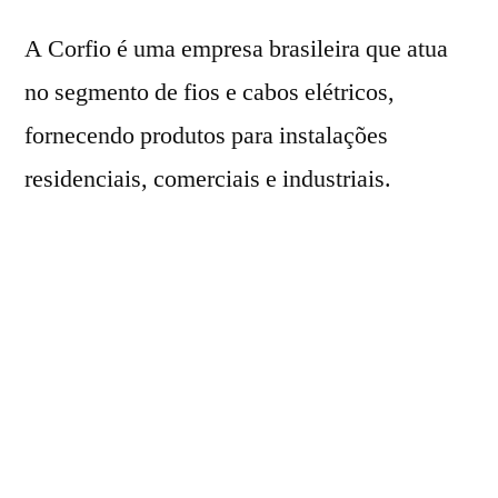
A Corfio é uma empresa brasileira que atua
no segmento de fios e cabos elétricos,
fornecendo produtos para instalações
residenciais, comerciais e industriais.
A marca vem ganhando espaço no mercado
por oferecer opções com bom custo-
benefício, o que naturalmente chama atenção
de quem está reformando ou construindo.
Mas o que importa mesmo não é só o nome, e