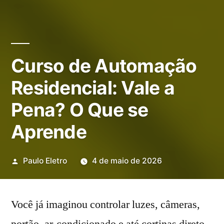
Curso de Automação
Residencial: Vale a
Pena? O Que se
Aprende
Publicado
Paulo Eletro
4 de maio de 2026
por
Você já imaginou controlar luzes, câmeras,