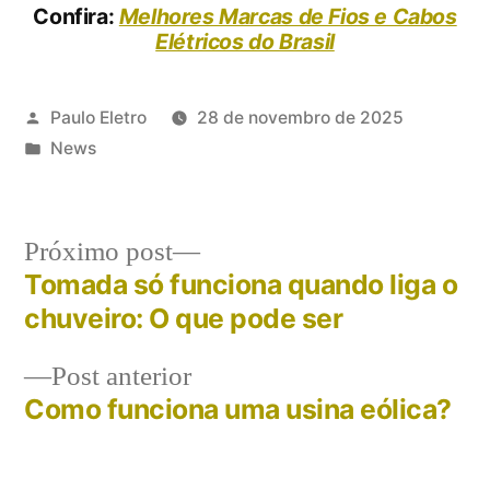
Confira:
Melhores Marcas de Fios e Cabos
Elétricos do Brasil
Publicado
Paulo Eletro
28 de novembro de 2025
por
Publicado
News
em
Próximo
Próximo post
post:
Tomada só funciona quando liga o
Navegação
chuveiro: O que pode ser
de
Post
Post anterior
Post
anterior:
Como funciona uma usina eólica?