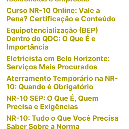
Curso NR-10 Online: Vale a
Pena? Certificação e Conteúdo
Equipotencialização (BEP)
Dentro do QDC: O Que É e
Importância
Eletricista em Belo Horizonte:
Serviços Mais Procurados
Aterramento Temporário na NR-
10: Quando é Obrigatório
NR-10 SEP: O Que É, Quem
Precisa e Exigências
NR-10: Tudo o Que Você Precisa
Saber Sobre a Norma