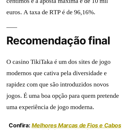
cêntimos e a aposta máxima é de 10 mil
euros. A taxa de RTP é de 96,16%.
Recomendação final
O casino TikiTaka é um dos sites de jogo
modernos que cativa pela diversidade e
rapidez com que são introduzidos novos
jogos. É uma boa opção para quem pretende
uma experiência de jogo moderna.
Confira:
Melhores Marcas de Fios e Cabos