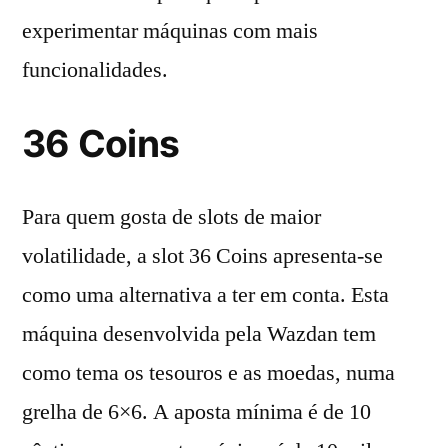
experimentar máquinas com mais
funcionalidades.
36 Coins
Para quem gosta de slots de maior
volatilidade, a slot 36 Coins apresenta-se
como uma alternativa a ter em conta. Esta
máquina desenvolvida pela Wazdan tem
como tema os tesouros e as moedas, numa
grelha de 6×6. A aposta mínima é de 10