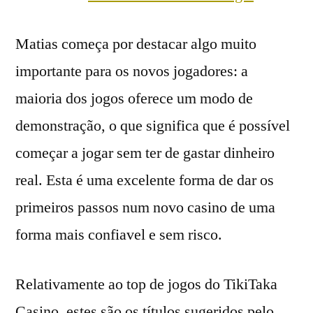
Matias começa por destacar algo muito
importante para os novos jogadores: a
maioria dos jogos oferece um modo de
demonstração, o que significa que é possível
começar a jogar sem ter de gastar dinheiro
real. Esta é uma excelente forma de dar os
primeiros passos num novo casino de uma
forma mais confiavel e sem risco.
Relativamente ao top de jogos do TikiTaka
Casino, estes são os títulos sugeridos pelo