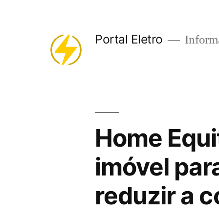
Pular
para
Portal Eletro
Informa
o
conteúdo
Home Equit
imóvel para
reduzir a c