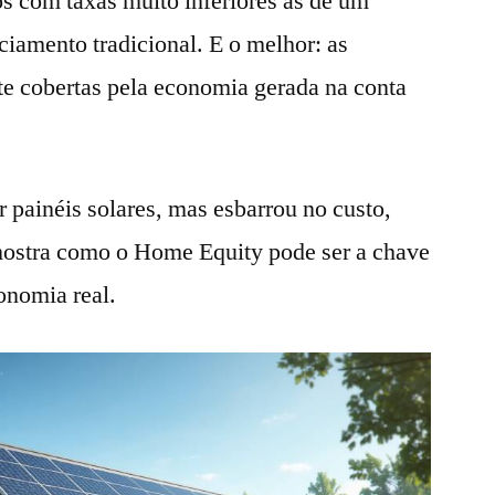
os com taxas muito inferiores às de um
iamento tradicional. E o melhor: as
te cobertas pela economia gerada na conta
r painéis solares, mas esbarrou no custo,
 mostra como o Home Equity pode ser a chave
onomia real.