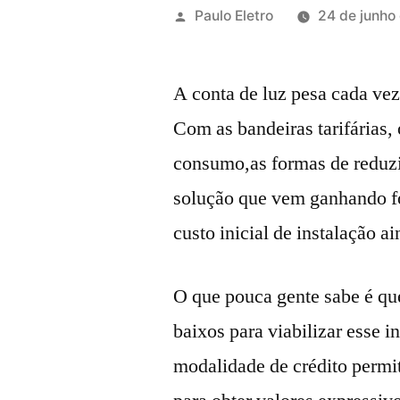
Publicado
Paulo Eletro
24 de junho
por
A conta de luz pesa cada vez
Com as bandeiras tarifárias,
consumo,as formas de reduzi
solução que vem ganhando f
custo inicial de instalação 
O que pouca gente sabe é que
baixos para viabilizar esse 
modalidade de crédito permi