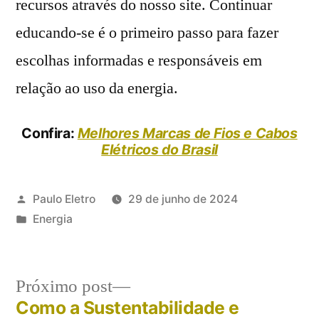
recursos através do nosso site. Continuar
educando-se é o primeiro passo para fazer
escolhas informadas e responsáveis em
relação ao uso da energia.
Confira:
Melhores Marcas de Fios e Cabos
Elétricos do Brasil
Publicado
Paulo Eletro
29 de junho de 2024
por
Publicado
Energia
em
Próximo
Próximo post
post:
Como a Sustentabilidade e