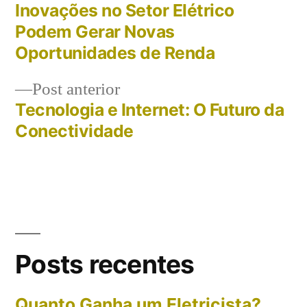
Navegação
Inovações no Setor Elétrico
de
Podem Gerar Novas
Oportunidades de Renda
Post
Post
Post anterior
anterior:
Tecnologia e Internet: O Futuro da
Conectividade
Posts recentes
Quanto Ganha um Eletricista?